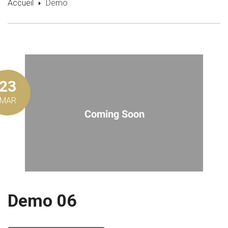
Accueil
Demo
23
MAR
Demo 06