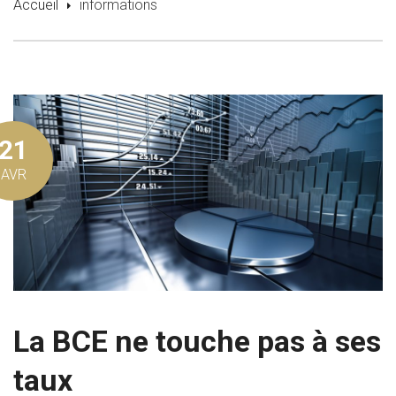
Accueil
informations
21
AVR
La BCE ne touche pas à ses
taux