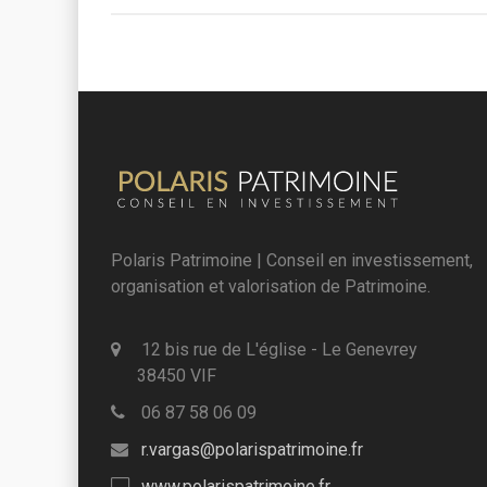
Polaris Patrimoine | Conseil en investissement,
organisation et valorisation de Patrimoine.
12 bis rue de L'église - Le Genevrey
38450 VIF
06 87 58 06 09
r.vargas@polarispatrimoine.fr
www.polarispatrimoine.fr