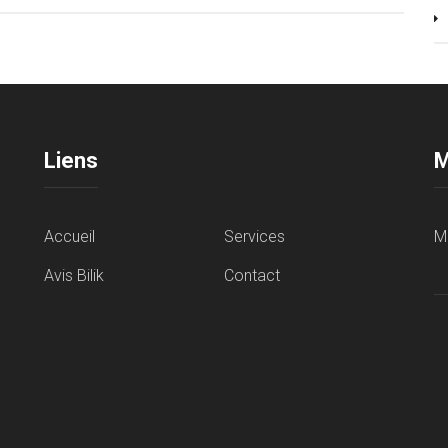
Liens
M
Accueil
Services
M
Avis Bilik
Contact