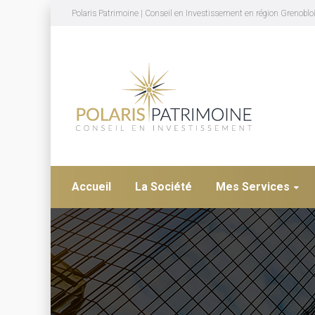
Polaris Patrimoine | Conseil en Investissement en région Grenoblo
Accueil
La Société
Mes Services