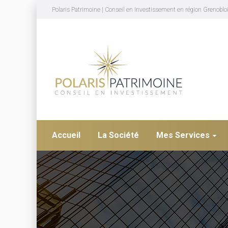
Polaris Patrimoine | Conseil en Investissement en région Grenoblo
Accueil
La Société
Mes Services