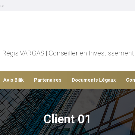
ise
Régis VARGAS | Conseiller en Investissement
Avis Bilik
Partenaires
Documents Légaux
Con
Client 01