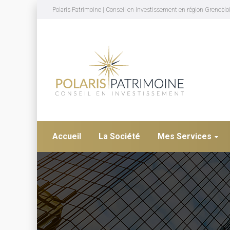
Polaris Patrimoine | Conseil en Investissement en région Grenoblo
Accueil
La Société
Mes Services